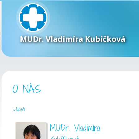
MUDr. Vladimíra Kubíčková
O NÁS
Lékaři:
MUDr. Vladimíra