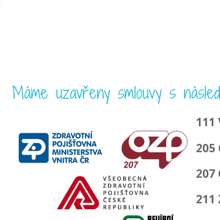
Máme uzavřeny smlouvy s následují
111 
205 
207 
211 